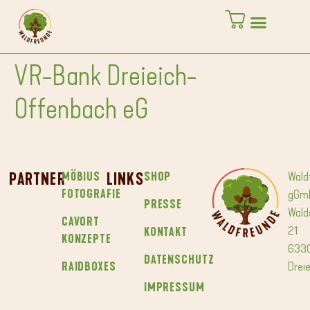
springen
VR-Bank Dreieich-
Offenbach eG
PARTNER
MÖBIUS
LINKS
SHOP
Wald
FOTOGRAFIE
gGm
PRESSE
Wald
CAVORT
21
KONTAKT
KONZEPTE
633
DATENSCHUTZ
RAIDBOXES
Dreie
IMPRESSUM