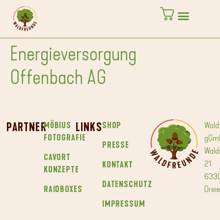
springen
Energieversorgung
Offenbach AG
PARTNER
MÖBIUS
LINKS
SHOP
Wald
FOTOGRAFIE
gGm
PRESSE
Wald
CAVORT
21
KONTAKT
KONZEPTE
633
DATENSCHUTZ
RAIDBOXES
Dreie
IMPRESSUM