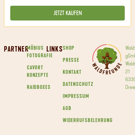
JETZT KAUFEN
PARTNER
MÖBIUS
LINKS
SHOP
Wald
FOTOGRAFIE
gGm
PRESSE
Wald
CAVORT
21
KONTAKT
KONZEPTE
633
DATENSCHUTZ
RAIDBOXES
Dreie
IMPRESSUM
AGB
WIDERRUFSBELEHRUNG